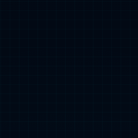
际(中国游)官方网站获2023物联网产
2024-04-25 • 公司动态 |
14449
|
分享
，币游·国
方网站在20
年度榜单
，持续入选
00强