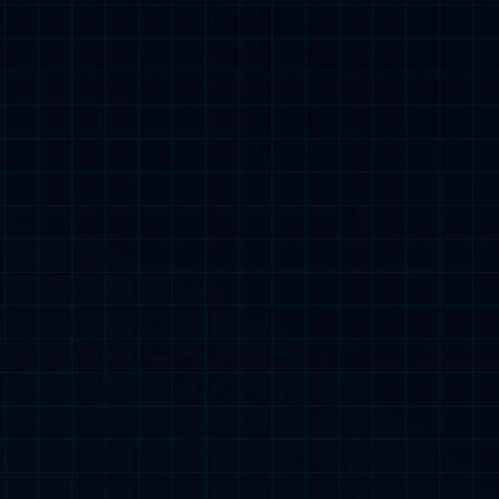
业两项年度大奖
际(中国
23物联
评选
中国物联
，智能制造