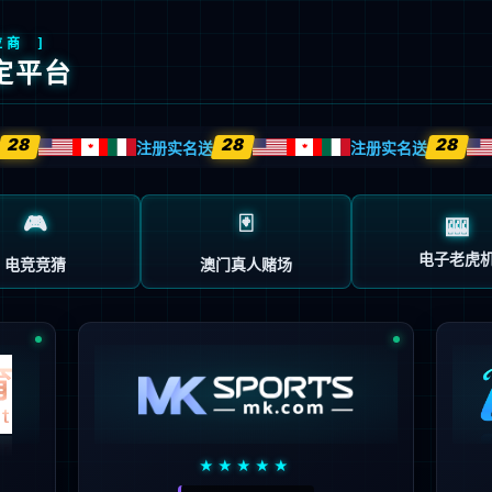
产业布局
客户服务
人才发展
新闻资讯
NEWS INFORMATION