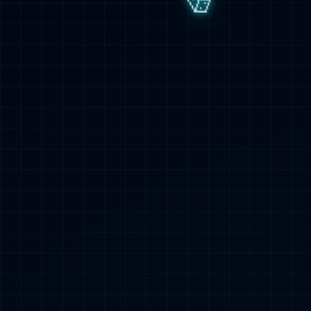
币游·国
近日
游)官
网产业
中
网企业1