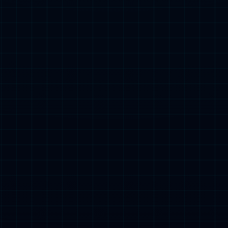
在过去的
，利用其二
发创新技
，布局全球
平台5G
、
、
A、
车规级模组
产品，
用提供可
，满足不同
，为海
更加丰富
更便捷的