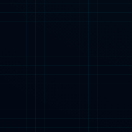
无线通
行业连
与网络