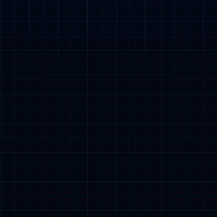
游·国际
(中国游)
官方网站
从1994年
创立通过
不断的积
累和提升
成为全球
首家
AIoT的
创新企
业。我们
踏过崎岖
不平，以
大链接为