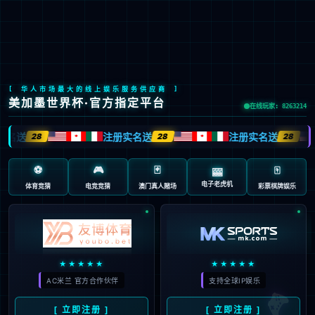
EN
新闻资讯
NEWS INFORMATION